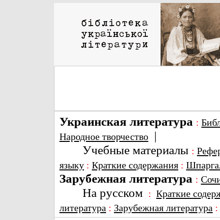
Украинская литература
:
Биб
|
Народное творчество
Учебные материалы
:
Рефе
языку
:
Краткие содержания
:
Шпарга
Зарубежная литература
:
Соч
На русском
:
Краткие содер
литература
:
Зарубежная литература