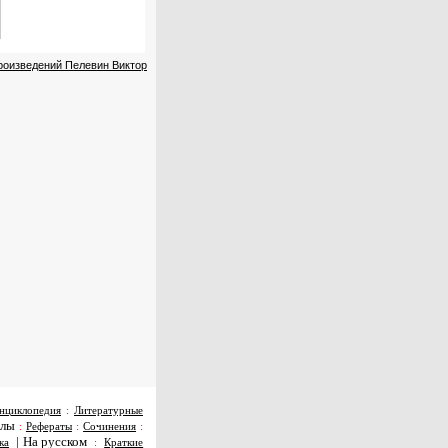
произведений Пелевин Виктор
нциклопедия
:
Литературные
алы
:
Рефераты
:
Сочинения
:
|
На русском
ка
:
Краткие