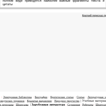
полном виде приводятся наиболее важные фрагменты текста и
цитаты
Краткий пересказ 
:
Электронная библиотека
:
Биографии
:
Критические статьи
:
Статьи
:
Литературная э
|
Учебные матери
оведческих терминов
:
Крылатые выражения
:
Народное творчество
|
Зарубежная литература
е пересказы
:
Шпаргалка
:
Сочинения
:
Рефераты
:
Шпаргал