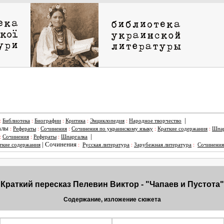
|
:
Библиотека
:
Биографии
:
Критика
:
Энциклопедия
:
Народное творчество
алы
:
Рефераты
:
Сочинения
:
Сочинения по украинскому языку
:
Краткие содержания
:
Шпар
|
:
Сочинения
:
Рефераты
:
Шпаргалка
|
Сочинения
ткие содержания
:
Русская литература
:
Зарубежная литература
:
Сочинения
Краткий пересказ Пелевин Виктор - "Чапаев и Пустота"
Содержание, изложение сюжета