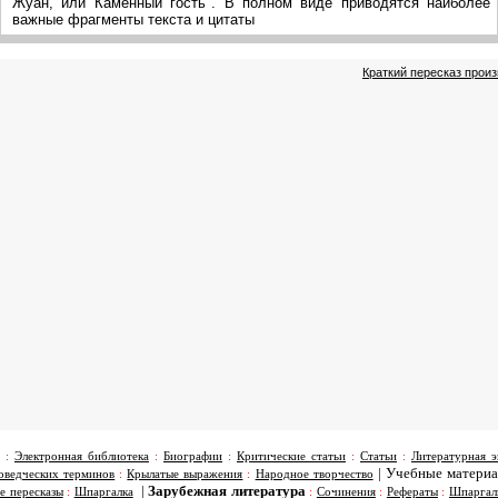
Жуан, или Каменный гость". В полном виде приводятся наиболее
важные фрагменты текста и цитаты
Краткий пересказ прои
:
Электронная библиотека
:
Биографии
:
Критические статьи
:
Статьи
:
Литературная э
|
Учебные матери
оведческих терминов
:
Крылатые выражения
:
Народное творчество
|
Зарубежная литература
е пересказы
:
Шпаргалка
:
Сочинения
:
Рефераты
:
Шпаргал