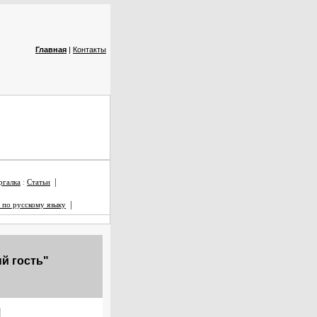
Главная
|
Контакты
|
галка
:
Статьи
|
 по русскому языку
й гость"