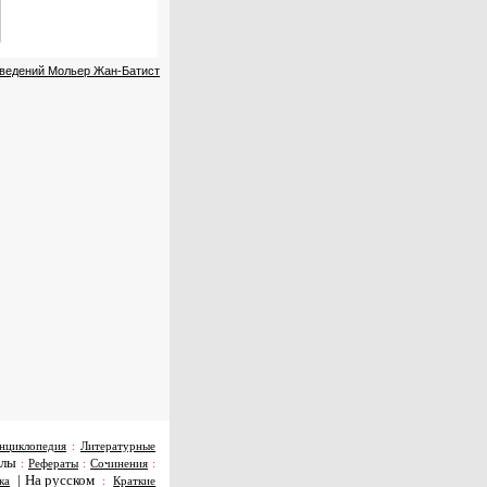
зведений Мольер Жан-Батист
нциклопедия
:
Литературные
алы
:
Рефераты
:
Сочинения
:
|
На русском
ка
:
Краткие