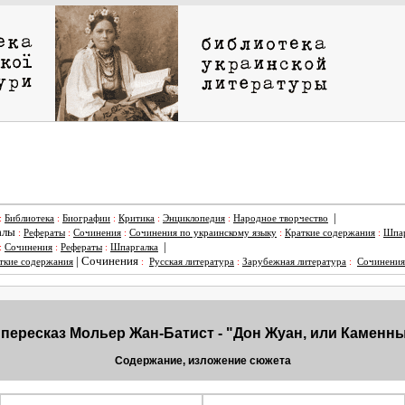
|
:
Библиотека
:
Биографии
:
Критика
:
Энциклопедия
:
Народное творчество
алы
:
Рефераты
:
Сочинения
:
Сочинения по украинскому языку
:
Краткие содержания
:
Шпар
|
:
Сочинения
:
Рефераты
:
Шпаргалка
|
Сочинения
ткие содержания
:
Русская литература
:
Зарубежная литература
:
Сочинения
 пересказ Мольер Жан-Батист - "Дон Жуан, или Каменны
Содержание, изложение сюжета