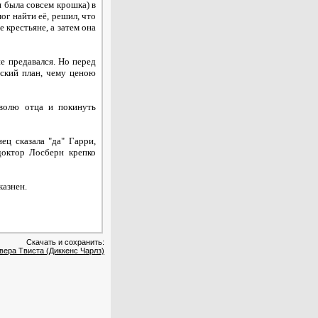
 была совсем крошка) в
ог найти её, решил, что
 крестьяне, а затем она
не предавался. Но перед
ьский план, чему ценою
 волю отца и покинуть
ец сказала "да" Гарри,
доктор Лосберн крепко
казнен.
Скачать и сохранить:
вера Твиста (Диккенс Чарлз)