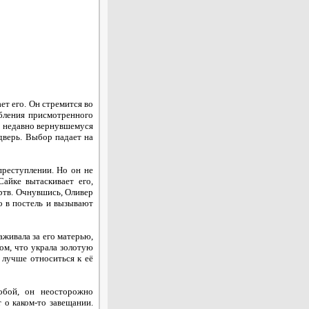
ет его. Он стремится во
абления присмотренного
, недавно вернувшемуся
дверь. Выбор падает на
преступлении. Но он не
айке вытаскивает его,
ертв. Очнувшись, Оливер
о в постель и вызывают
аживала за его матерью,
том, что украла золотую
 лучше относиться к её
обой, он неосторожно
 о каком-то завещании.