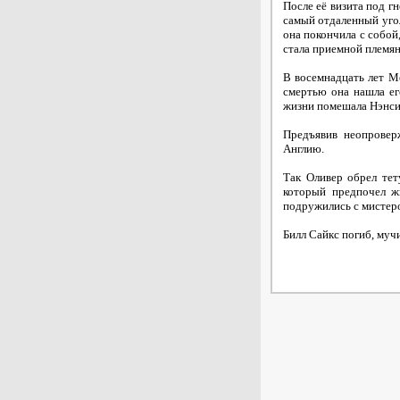
После её визита под г
самый отдаленный угол
она покончила с собой,
стала приемной племян
В восемнадцать лет Мо
смертью она нашла ег
жизни помешала Нэнси
Предъявив неопровер
Англию.
Так Оливер обрел тет
который предпочел ж
подружились с мистер
Билл Сайкс погиб, муч