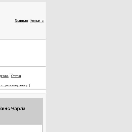
Главная
|
Контакты
|
галка
:
Статьи
|
 по русскому языку
кенс Чарлз