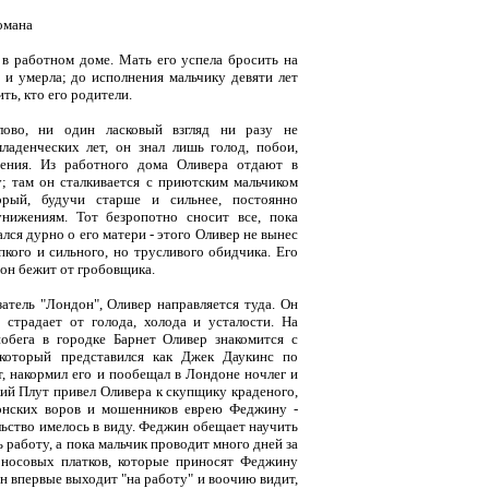
омана
 в работном доме. Мать его успела бросить на
 и умерла; до исполнения мальчику девяти лет
ить, кто его родители.
лово, ни один ласковый взгляд ни разу не
ладенческих лет, он знал лишь голод, побои,
шения. Из работного дома Оливера отдают в
; там он сталкивается с приютским мальчиком
орый, будучи старше и сильнее, постоянно
унижениям. Тот безропотно сносит все, пока
лся дурно о его матери - этого Оливер не вынес
пкого и сильного, но трусливого обидчика. Его
 он бежит от гробовщика.
атель "Лондон", Оливер направляется туда. Он
, страдает от голода, холода и усталости. На
обега в городке Барнет Оливер знакомится с
 который представился как Джек Даукинс по
, накормил его и пообещал в Лондоне ночлег и
ий Плут привел Оливера к скупщику краденого,
онских воров и мошенников еврею Феджину -
ьство имелось в виду. Феджин обещает научить
 работу, а пока мальчик проводит много дней за
 носовых платков, которые приносят Феджину
н впервые выходит "на работу" и воочию видит,