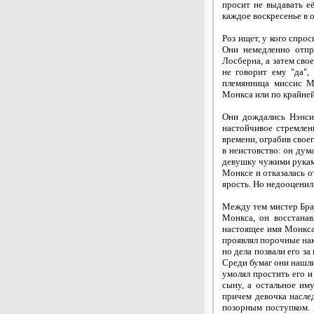
просит не выдавать е
каждое воскресенье в 
Роз ищет, у кого спрос
Они немедленно отпр
Лосберна, а затем сво
не говорит ему "да"
племянница миссис М
Монкса или по крайней
Они дождались Нэнси 
настойчивое стремлен
времени, ограбив свое
в неистовство: он дума
девушку чужими руками,
Монксе и отказалась о
ярость. Но недооценил
Между тем мистер Брау
Монкса, он восстанав
настоящее имя Монкса)
проявлял порочные нак
но дела позвали его за
Среди бумаг они нашли
умолял простить его и
сыну, а остальное им
причем девочка наслед
позорным поступком. 