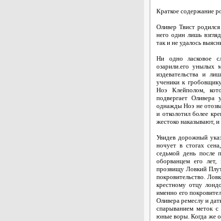
Краткое содержание р
Оливер Твист родился
него один лишь взгляд
так и не удалось выясн
Ни одно ласковое с
озарили.его унылых м
издевательства и ли
ученики к гробовщику
Ноэ Клейполом, кот
подвергает Оливера 
однажды Ноэ не отозва
и отколотил более кре
жестоко наказывают, и
Увидев дорожный указ
ночует в стогах сена
седьмой день после п
оборванцем его лет,
прозвищу Ловкий Плут
покровительство. Ловк
крестному отцу лонд
именно его покровител
Оливера ремеслу и дать
спарыванием меток с
юные воры. Когда же о