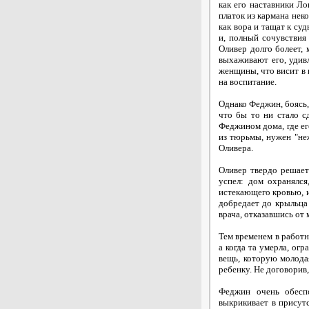
как его наставники Л
платок из кармана неко
как вора и тащат к суд
и, полный сочувствия 
Оливер долго болеет, 
выхаживают его, удив
женщины, что висит в 
на воспитание.
Однако Феджин, боясь,
что бы то ни стало с
Феджином дома, где ег
из тюрьмы, нужен "не
Оливера.
Оливер твердо решает 
успел: дом охранялся
истекающего кровью, и
добредает до крыльца
врача, отказавшись от
Тем временем в работн
а когда та умерла, ог
вещь, которую молода
ребенку. Не договорив
Феджин очень обеспо
выкрикивает в присут