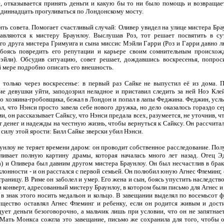
ё, отказывается принять деньги и какую бы то ни было помощь и возвращае
одиннадцать прогуливаться по Лондонскому мосту.
ить совета. Помогает счастливый случай: Оливер увидел на улице мистера Брау
авляются к мистеру Браунлоу. Выслушав Роз, тот решает посвятить в су
его друга мистера Гримуига и сына миссис Мэйли Гарри (Роз и Гарри давно л
, боясь повредить его репутации и карьере своим сомнительным происхож
эйли). Обсудив ситуацию, совет решает, дождавшись воскресенья, попрос
 мере подробно описать его внешность.
только через воскресенье: в первый раз Сайке не выпустил её из дома. 
ие девушки уйти, заподозрил неладное и приставил следить за ней Ноэ Кле
го хозяина-гробовщика, бежал в Лондон и попал в лапы Феджина. Феджин, усл
л, что Нэнси просто завела себе нового дружка, но дело оказалось гораздо се
 он рассказывает Сайксу, что Нэнси предала всех, разумеется, не уточнив, чт
т денег и надежды на честную жизнь, чтобы вернуться к Сайксу. Он рассчита
 силу этой ярости: Билл Сайке зверски убил Нэнси.
нлоу не теряет времени даром: он проводит собственное расследование. Пол
ливает полную картину драмы, которая началась много лет назад. Отец Э
 и Оливера был давним другом мистера Браунлоу. Он был несчастлив в браке
лонности - и он расстался с первой семьей. Он полюбил юную Агнес Флеминг, 
 границу. В Риме он заболел и умер. Его жена и сын, боясь упустить наследств
 конверт, адресованный мистеру Браунлоу, в котором были письмо для Агнес и
 в знак этого носить медальон и кольцо. В завещании выделял по восемьсот 
ущество оставлял Агнес Флеминг и ребенку, если он родится живым и дост
ует деньги безоговорочно, а мальчик лишь при условии, что он не запятнае
Мать Монкса сожгла это завещание, письмо же сохранила для того, чтобы 