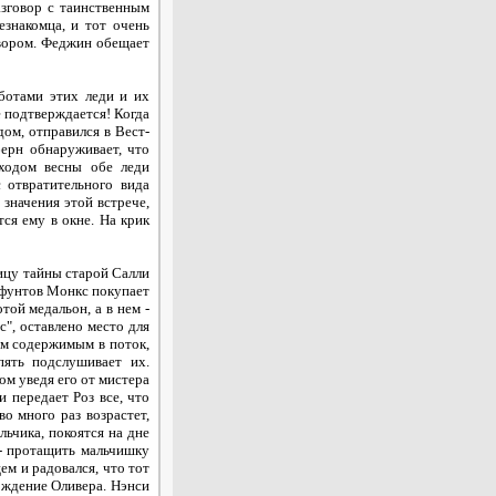
азговор с таинственным
знакомца, и тот очень
 вором. Феджин обещает
ботами этих леди и их
е подтверждается! Когда
дом, отправился в Вест-
берн обнаруживает, что
иходом весны обе леди
 отвратительного вида
 значения этой встрече,
ся ему в окне. На крик
ницу тайны старой Салли
ь фунтов Монкс покупает
той медальон, а в нем -
", оставлено место для
ем содержимым в поток,
пять подслушивает их.
м уведя его от мистера
и передает Роз все, что
о много раз возрастет,
льчика, покоятся на дне
 - протащить мальчишку
ем и радовался, что тот
ождение Оливера. Нэнси