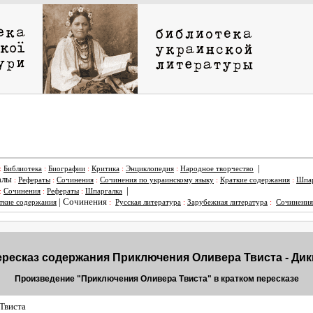
|
:
Библиотека
:
Биографии
:
Критика
:
Энциклопедия
:
Народное творчество
алы
:
Рефераты
:
Сочинения
:
Сочинения по украинскому языку
:
Краткие содержания
:
Шпар
|
:
Сочинения
:
Рефераты
:
Шпаргалка
|
Сочинения
ткие содержания
:
Русская литература
:
Зарубежная литература
:
Сочинения
ересказ содержания Приключения Оливера Твиста - Дик
Произведение "Приключения Оливера Твиста" в кратком пересказе
Твиста