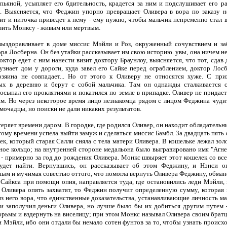
пьяной, усыпляет его бдительность, крадется за ним и подслушивает его р
 Выясняется, что Феджин упорно превращает Оливера в вора по заказу не
бит и ниточка приведет к нему - ему нужно, чтобы мальчик непременно стал
вить Монксу - живым или мертвым.
выздоравливает в доме миссис Мэйли и Роз, окруженный сочувствием и за
ра Лосберна. Он без утайки рассказывает им свою историю. увы, она ничем н
октор едет с ним нанести визит доктору Браунлоу, выясняется, что тот, сдав 
узнает дом у дороги, куда завел его Сайке перед ограблением, доктор Лос
озяина не совпадает... Но от этого к Оливеру не относятся хуже. С пр
ых в деревню и берут с собой мальчика. Там он однажды сталкивается с
осыпал его проклятиями и покатился по земле в припадке. Оливер не придает
м. Но через некоторое время лицо незнакомца рядом с лицом Феджина чудит
мочадцы, но поиски не дали никаких результатов.
теряет времени даром. В городке, где родился Оливер, он находит обладатель
этому времени успела выйти замуж и сделаться миссис Бамбл. За двадцать пят
ек, который старая Салли сняла с тела матери Оливера. В кошельке лежал золо
ное кольцо; на внутренней стороне медальона было выгравировано имя "Агнес
 - примерно за год до рождения Оливера. Монкс швыряет этот кошелек со вс
будет найти. Вернувшись, он рассказывает об этом Феджину, и Нэнси о
м и мучимая совестью оттого, что помогла вернуть Оливера Феджину, обмано
 Сайкса при помощи опия, направляется туда, где остановились леди Мэйли, 
 Оливера опять захватят, то Феджин получит определенную сумму, которая в
з него вора, что единственные доказательства, устанавливающие личность ма
 и заполучил деньги Оливера, но лучше было бы их добиться другим путем
юрьмы и вздернуть на виселицу; при этом Монкс называл Оливера своим братц
и Мэйли, ибо они отдали бы немало сотен фунтов за то, чтобы узнать происх