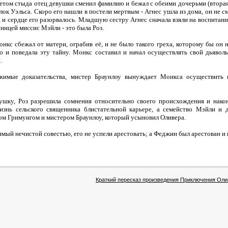
нетом стыда отец девушки сменил фамилию и бежал с обеими дочерьми (вторая
ок Уэльса. Скоро его нашли в постели мертвым - Агнес ушла из дома, он не см
 и сердце его разорвалось. Младшую сестру Агнес сначала взяли на воспитание
ницей миссис Мэйли - это была Роз.
нкс сбежал от матери, ограбив её, и не было такого греха, которому бы он 
о и поведала эту тайну. Монкс составил и начал осуществлять свой дьявол
.
жимые доказательства, мистер Браунлоу вынуждает Монкса осуществить
ушку, Роз разрешила сомнения относительно своего происхождения и након
изнь сельского священника блистательной карьере, а семейство Мэйли и 
ом Гримуигом и мистером Браунлоу, который усыновил Оливера.
имый нечистой совестью, его не успели арестовать; а Феджин был арестован и 
Краткий пересказ произведения Приключения Оли