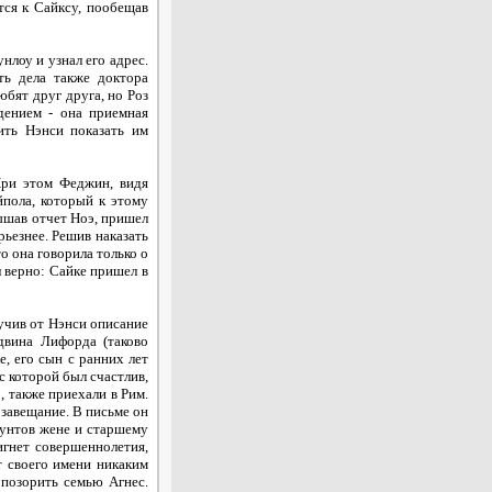
тся к Сайксу, пообещав
нлоу и узнал его адрес.
ть дела также доктора
юбят друг друга, но Роз
дением - она приемная
ить Нэнси показать им
При этом Феджин, видя
йпола, который к этому
ышав отчет Ноэ, пришел
рьезнее. Решив наказать
о она говорила только о
л верно: Сайке пришел в
учив от Нэнси описание
двина Лифорда (таково
, его сын с ранних лет
с которой был счастлив,
о, также приехали в Рим.
 завещание. В письме он
фунтов жене и старшему
игнет совершеннолетия,
т своего имени никаким
опозорить семью Агнес.