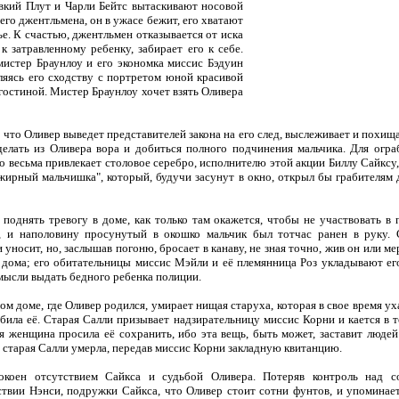
овкий Плут и Чарли Бейтс вытаскивают носовой
его джентльмена, он в ужасе бежит, его хватают
ье. К счастью, джентльмен отказывается от иска
к затравленному ребенку, забирает его к себе.
мистер Браунлоу и его экономка миссис Бэдуин
ляясь его сходству с портретом юной красивой
гостиной. Мистер Браунлоу хочет взять Оливера
 что Оливер выведет представителей закона на его след, выслеживает и похища
делать из Оливера вора и добиться полного подчинения мальчика. Для огр
о весьма привлекает столовое серебро, исполнителю этой акции Биллу Сайксу
жирный мальчишка", который, будучи засунут в окно, открыл бы грабителям 
поднять тревогу в доме, как только там окажется, чтобы не участвовать в 
, и наполовину просунутый в окошко мальчик был тотчас ранен в руку. С
 уносит, но, заслышав погоню, бросает в канаву, не зная точно, жив он или м
 дома; его обитательницы миссис Мэйли и её племянница Роз укладывают ег
 мысли выдать бедного ребенка полиции.
ом доме, где Оливер родился, умирает нищая старуха, которая в свое время ух
рабила её. Старая Салли призывает надзирательницу миссис Корни и кается в 
я женщина просила её сохранить, ибо эта вещь, быть может, заставит людей
, старая Салли умерла, передав миссис Корни закладную квитанцию.
коен отсутствием Сайкса и судьбой Оливера. Потеряв контроль над с
ствии Нэнси, подружки Сайкса, что Оливер стоит сотни фунтов, и упоминает