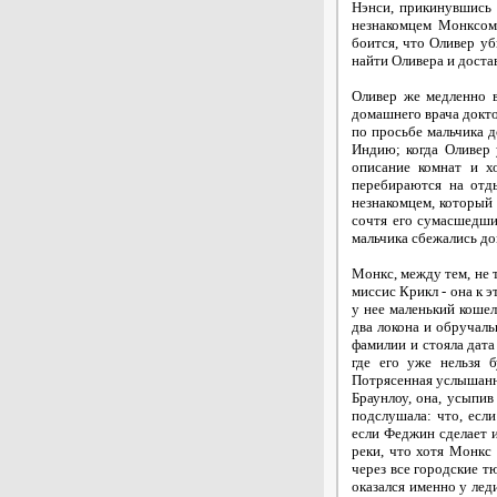
Нэнси, прикинувшись 
незнакомцем Монксом.
боится, что Оливер у
найти Оливера и доста
Оливер же медленно 
домашнего врача докто
по просьбе мальчика д
Индию; когда Оливер 
описание комнат и х
перебираются на отд
незнакомцем, который 
сочтя его сумасшедши
мальчика сбежались до
Монкс, между тем, не 
миссис Крикл - она к 
у нее маленький кошел
два локона и обручаль
фамилии и стояла дата
где его уже нельзя 
Потрясенная услышанны
Браунлоу, она, усыпив
подслушала: что, если
если Феджин сделает и
реки, что хотя Монкс
через все городские т
оказался именно у лед