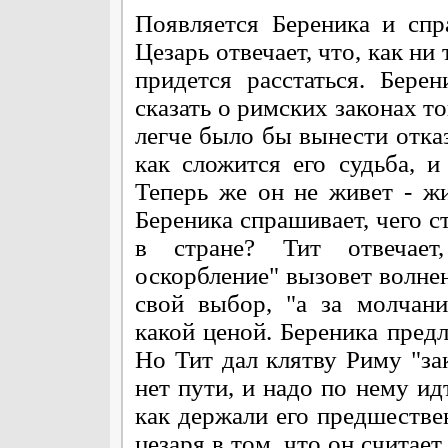
Появляется Береника и спр
Цезарь отвечает, что, как ни
придется расстаться. Бере
сказать о римских законах то
легче было бы вынести отказ.
как сложится его судьба, и
Теперь же он не живет - жи
Береника спрашивает, чего ст
в стране? Тит отвечает
оскорбление" вызовет волнен
свой выбор, "а за молчани
какой ценой. Береника предл
Но Тит дал клятву Риму "зак
нет пути, и надо по нему ид
как держали его предшестве
цезаря в том, что он считае