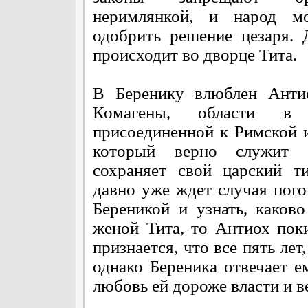
неримлянкой, и народ м
одобрить решение цезаря. 
происходит во дворце Тита.
В Беренику влюблен Антио
Комагены, области в 
присоединенной к Римской 
который верно служит
сохраняет свой царский т
давно уже ждет случая пого
Береникой и узнать, каково
женой Тита, то Антиох пок
признается, что все пять лет,
однако Береника отвечает е
любовь ей дороже власти и в