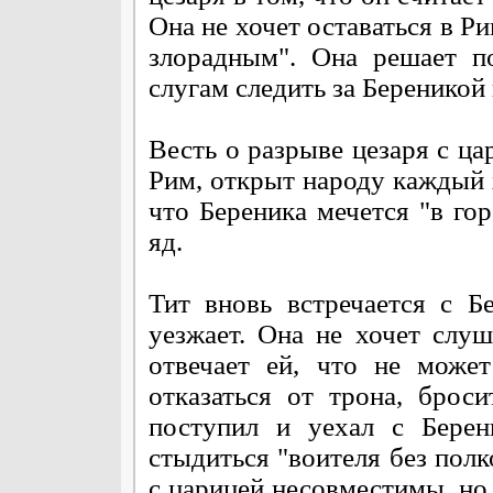
Она не хочет оставаться в 
злорадным". Она решает п
слугам следить за Береникой 
Весть о разрыве цезаря с ца
Рим, открыт народу каждый х
что Береника мечется "в го
яд.
Тит вновь встречается с Б
уезжает. Она не хочет слуш
отвечает ей, что не може
отказаться от трона, брос
поступил и уехал с Берен
стыдиться "воителя без полко
с царицей несовместимы, но