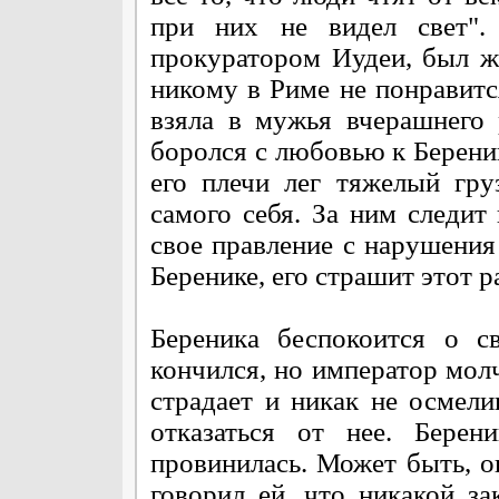
при них не видел свет"
прокуратором Иудеи, был же
никому в Риме не понравится
взяла в мужья вчерашнего 
боролся с любовью к Беренике
его плечи лег тяжелый гру
самого себя. За ним следит
свое правление с нарушения 
Беренике, его страшит этот р
Береника беспокоится о с
кончился, но император молч
страдает и никак не осмели
отказаться от нее. Бере
провинилась. Может быть, о
говорил ей, что никакой з