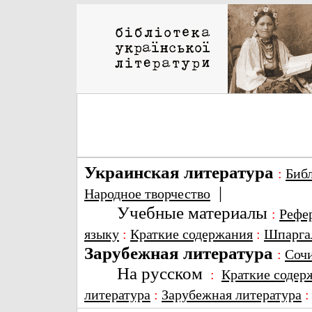
Украинская литература
:
Биб
|
Народное творчество
Учебные материалы
:
Рефе
языку
:
Краткие содержания
:
Шпарга
Зарубежная литература
:
Соч
На русском
:
Краткие содер
литература
:
Зарубежная литература