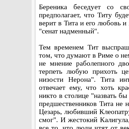
Береника беседует со св
предполагает, что Титу буд
верит в Тита и его любовь и 
"сенат надменный".
Тем временем Тит выспраш
том, что думают в Риме о не
не мнение раболепного дв
терпеть любую прихоть це
низости Нерона". Тита ин
отвечает ему, что хоть кр
никто в столице "назвать бы
предшественников Тита не 
Цезарь, любивший Клеопатру
смог". И жестокий Калигула
все то, что люди чтят от ве