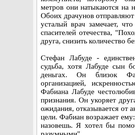
метров они натыкаются на н
Обоих драчунов отправляют 
усталый врач замечает, чт
спасителей отечества, "Похо
друга, снизить количество б
Стефан Лабуде - единств
судьба, хотя Лабуде сын б
деньгах. Он близок Фа
организацией, искренност
Фабиана Лабуде честолюби
признания. Он укоряет друга
ожидания, отказывается от а
цели. Фабиан возражает ему: 
назовешь. Я хотел бы пом
разумными".