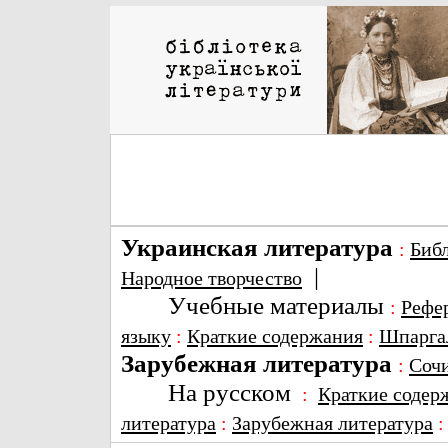
Украинская литература
:
Биб
|
Народное творчество
Учебные материалы
:
Рефе
языку
:
Краткие содержания
:
Шпарга
Зарубежная литература
:
Соч
На русском
:
Краткие содер
литература
:
Зарубежная литература