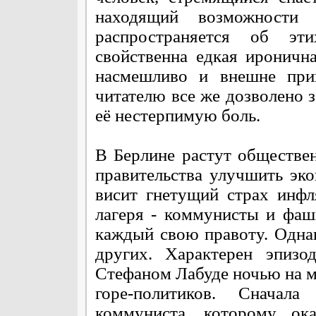
находящий возможности
распространяется об эт
свойственна едкая ироничн
насмешливо и внешне прин
читателю все же дозволено з
её нестерпимую боль.
В Берлине растут обществен
правительства улучшить эк
висит гнетущий страх инф
лагеря - коммунисты и фаш
каждый свою правоту. Однак
других. Характерен эпизо
Стефаном Лабуде ночью на м
горе-политиков. Сначал
коммуниста, которому ок