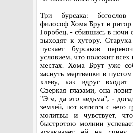
Три бурсака: богослов 
философ Хома Брут и ритор
Горобец, - сбившись в ночи 
выходят к хутору. Старуха
пускает бурсаков переноч
условием, что положит всех 
местах. Хома Брут уже со
заснуть мертвецки в пустом
хлеву, как вдруг входит 
Сверкая глазами, она лови
"Эге, да это ведьма", - дог
землей, пот катится с него 
молитвы и чувствует, чт
быстротою молнии успевае
вскакивает ей на спину,