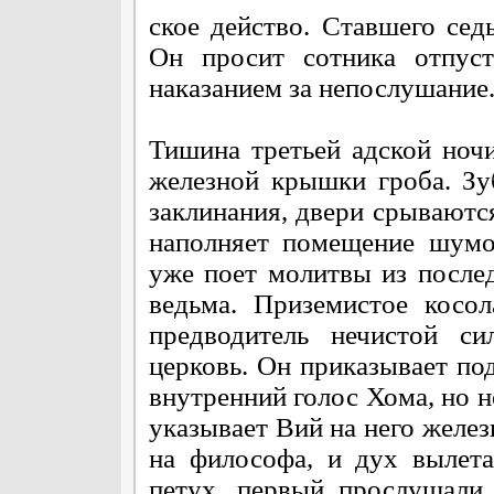
ское действо. Ставшего се
Он просит сотника отпуст
наказанием за непослушание.
Тишина третьей адской ноч
железной крышки гроба. Зу
заклинания, двери срываются
наполняет помещение шумо
уже поет молитвы из послед
ведьма. Приземистое косо
предводитель нечистой с
церковь. Он приказывает под
внутренний голос Хома, но не
указывает Вий на него желез
на философа, и дух вылета
петух, первый прослушали