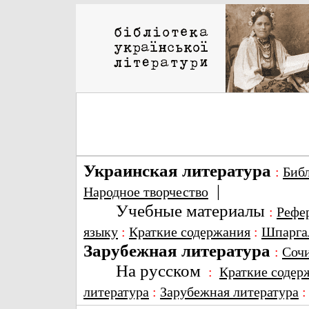
Украинская литература
:
Биб
|
Народное творчество
Учебные материалы
:
Рефе
языку
:
Краткие содержания
:
Шпарга
Зарубежная литература
:
Соч
На русском
:
Краткие содер
литература
:
Зарубежная литература