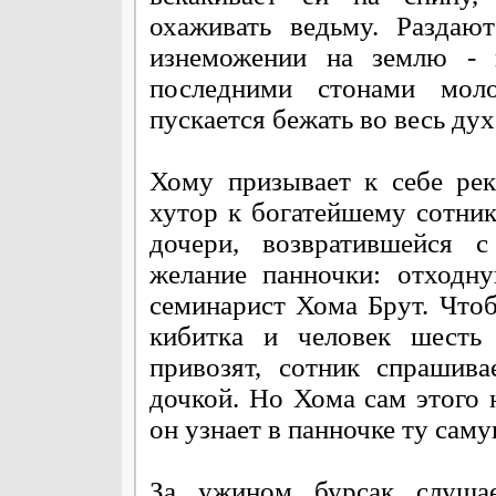
охаживать ведьму. Раздаю
изнеможении на землю -
последними стонами моло
пускается бежать во весь дух
Хому призывает к себе рек
хутор к богатейшему сотник
дочери, возвратившейся с
желание панночки: отходн
семинарист Хома Брут. Чтоб
кибитка и человек шесть 
привозят, сотник спрашива
дочкой. Но Хома сам этого н
он узнает в панночке ту сам
За ужином бурсак слушае