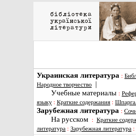
Украинская литература
:
Биб
|
Народное творчество
Учебные материалы
:
Рефе
языку
:
Краткие содержания
:
Шпарга
Зарубежная литература
:
Соч
На русском
:
Краткие содер
литература
:
Зарубежная литература