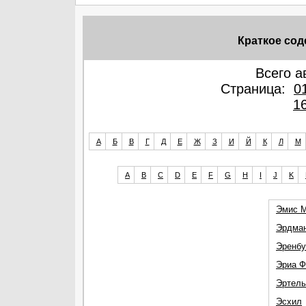
Краткое со
Всего а
Страница:
0
1
А
Б
В
Г
Д
Е
Ж
З
И
Й
К
Л
М
A
B
C
D
E
F
G
H
I
J
K
Эмис 
Эрдман
Эренбу
Эриа Ф
Эртель
Эсхил