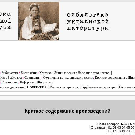
|
:
Библиотека
:
Биографии
:
Критика
:
Энциклопедия
:
Народное творчество
алы
:
Рефераты
:
Сочинения
:
Сочинения по украинскому языку
:
Краткие содержания
:
Шпар
|
:
Сочинения
:
Рефераты
:
Шпаргалка
|
Сочинения
ткие содержания
:
Русская литература
:
Зарубежная литература
:
Сочинения
Краткое содержание произведений
Всего авторов:
675
; име
Страница:
01
02
03
04
05
06
16
17
18
19
20
21