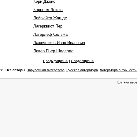
Кэри Джойс
Кэрролл Льюис
Лабрюйер Жан де
Лагерквист Пер
Лагерлёф Сельма
Лажечников Иван Иванович
Лакло Пьер Шодерло
Предыдущие 20
|
Следующие 20
каз:
Все авторы
Зарубежная литература
Русская литература
Литература античности
Краткий пере