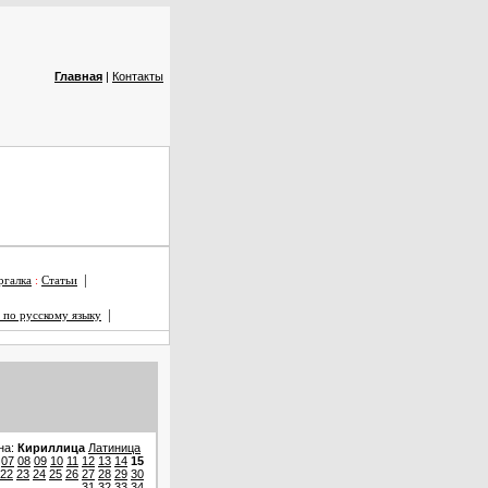
Главная
|
Контакты
|
галка
:
Статьи
|
 по русскому языку
на:
Кириллица
Латиница
07
08
09
10
11
12
13
14
15
22
23
24
25
26
27
28
29
30
31
32
33
34