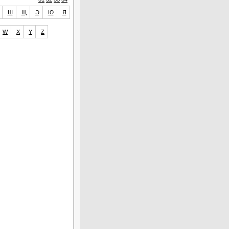
Ш
Щ
Э
Ю
Я
W
X
Y
Z