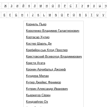
Е
Ж
З
И
Й
К
Л
М
Н
О
П
Р
С
Т
У
Ф
Х
Ц
Ч
E
F
G
H
I
J
K
L
M
N
O
P
Q
R
S
T
U
V
Корнель Пьер
Короленко Владимир Галактионович
Кортасар Хулио
Костер Шарль Де
Кребийон-сын Клод Проспер
Крестовский Всеволод Владимирович
Кристи Агата
Кронин Арчибальд Джозеф
Кундера Милан
Купер Джеймс Фенимор
Куприн Александр Иванович
Кьеркегор Сёрен
Кэндзабуро Оэ