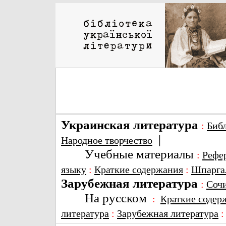
Украинская литература
:
Биб
|
Народное творчество
Учебные материалы
:
Рефе
языку
:
Краткие содержания
:
Шпарга
Зарубежная литература
:
Соч
На русском
:
Краткие содер
литература
:
Зарубежная литература