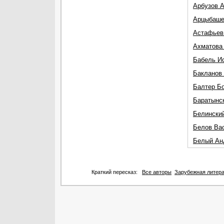
Арбузов 
Арцыбаше
Астафьев
Ахматова
Бабель И
Бакланов 
Балтер Б
Баратынс
Белинский
Белов Ва
Белый Ан
Краткий пересказ:
Все авторы
Зарубежная литер