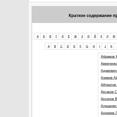
Краткое содержание п
А
Б
В
Г
Д
Е
Ж
З
И
Й
К
Л
М
A
B
C
D
E
F
G
H
I
J
K
Абрамов 
Аверченк
Адамович
Азимов А
Айтматов 
Аксаков 
Аксенов 
Алешковс
Андреев 