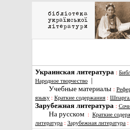
Украинская литература
:
Биб
|
Народное творчество
Учебные материалы
:
Рефе
языку
:
Краткие содержания
:
Шпарга
Зарубежная литература
:
Соч
На русском
:
Краткие содер
литература
:
Зарубежная литература