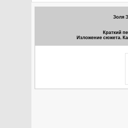
Золя Э
Краткий п
Изложение сюжета. Ка