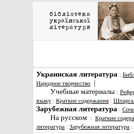
Украинская литература
:
Биб
|
Народное творчество
Учебные материалы
:
Рефе
языку
:
Краткие содержания
:
Шпарга
Зарубежная литература
:
Соч
На русском
:
Краткие содер
литература
:
Зарубежная литература