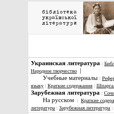
Украинская литература
:
Биб
|
Народное творчество
Учебные материалы
:
Рефе
языку
:
Краткие содержания
:
Шпарга
Зарубежная литература
:
Соч
На русском
:
Краткие содер
литература
:
Зарубежная литература