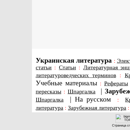
Украинская литература
:
Элек
статьи
:
Статьи
:
Литературная энц
литературоведческих терминов
:
К
Учебные материалы
:
Рефераты
|
Зарубеж
пересказы
:
Шпаргалка
|
На русском
Шпаргалка
:
К
литература
:
Зарубежная литература
Страница сг