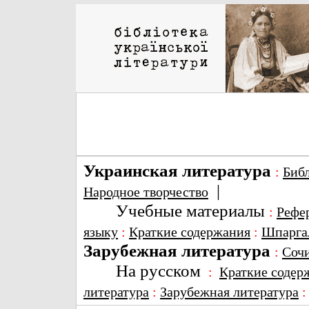
Украинская литература
:
Биб
|
Народное творчество
Учебные материалы
:
Рефе
языку
:
Краткие содержания
:
Шпарга
Зарубежная литература
:
Соч
На русском
:
Краткие содер
литература
:
Зарубежная литература