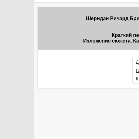
Шеридан Ричард Бринс
Краткий п
Изложение сюжета. Ка
Д
С
Ш