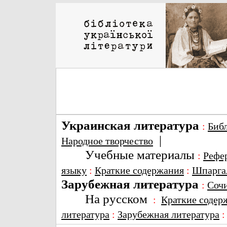
Украинская литература
:
Биб
|
Народное творчество
Учебные материалы
:
Рефе
языку
:
Краткие содержания
:
Шпарга
Зарубежная литература
:
Соч
На русском
:
Краткие содер
литература
:
Зарубежная литература