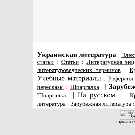
Украинская литература
:
Элек
статьи
:
Статьи
:
Литературная энц
литературоведческих терминов
:
К
Учебные материалы
:
Рефераты
|
Зарубеж
пересказы
:
Шпаргалка
|
На русском
Шпаргалка
:
К
литература
:
Зарубежная литература
Страница сг