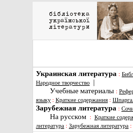
Украинская литература
:
Биб
|
Народное творчество
Учебные материалы
:
Рефе
языку
:
Краткие содержания
:
Шпарга
Зарубежная литература
:
Соч
На русском
:
Краткие содер
литература
:
Зарубежная литература