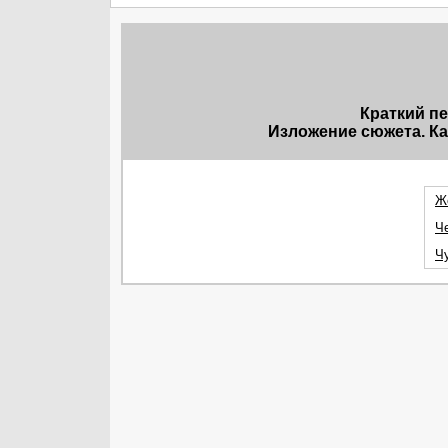
Краткий п
Изложение сюжета. Ка
Ж
Ч
Ч