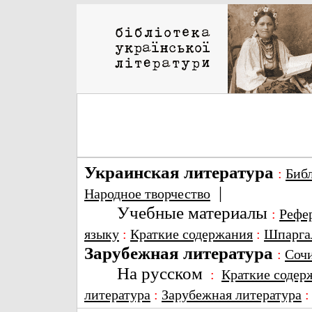
Украинская литература
:
Биб
|
Народное творчество
Учебные материалы
:
Рефе
языку
:
Краткие содержания
:
Шпарга
Зарубежная литература
:
Соч
На русском
:
Краткие содер
литература
:
Зарубежная литература