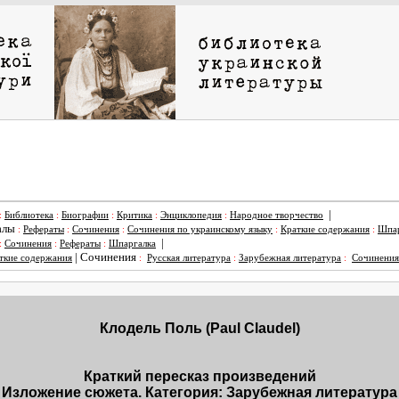
|
:
Библиотека
:
Биографии
:
Критика
:
Энциклопедия
:
Народное творчество
алы
:
Рефераты
:
Сочинения
:
Сочинения по украинскому языку
:
Краткие содержания
:
Шпар
|
:
Сочинения
:
Рефераты
:
Шпаргалка
|
Сочинения
ткие содержания
:
Русская литература
:
Зарубежная литература
:
Сочинения
Клодель Поль (Paul Claudel)
Краткий пересказ произведений
Изложение сюжета. Категория: Зарубежная литература