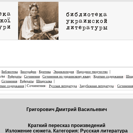
|
:
Библиотека
:
Биографии
:
Критика
:
Энциклопедия
:
Народное творчество
алы
:
Рефераты
:
Сочинения
:
Сочинения по украинскому языку
:
Краткие содержания
:
Шпар
|
:
Сочинения
:
Рефераты
:
Шпаргалка
|
Сочинения
ткие содержания
:
Русская литература
:
Зарубежная литература
:
Сочинения
Григорович Дмитрий Васильевич
Краткий пересказ произведений
Изложение сюжета. Категория: Русская литература