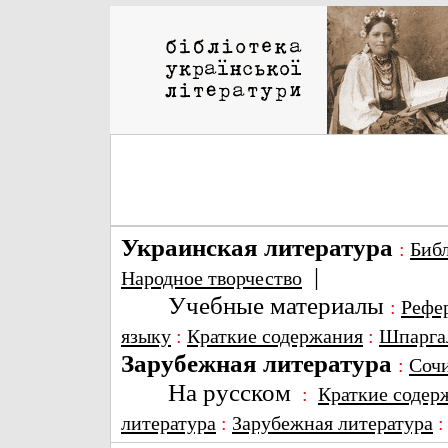
Украинская литература
:
Биб
|
Народное творчество
Учебные материалы
:
Рефе
языку
:
Краткие содержания
:
Шпарга
Зарубежная литература
:
Соч
На русском
:
Краткие содер
литература
:
Зарубежная литература