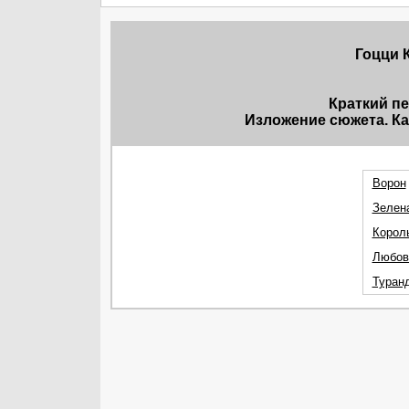
Гоцци К
Краткий п
Изложение сюжета. Ка
Ворон
Зелен
Корол
Любов
Туран