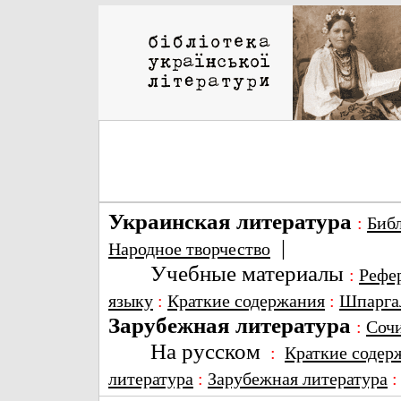
Украинская литература
:
Биб
|
Народное творчество
Учебные материалы
:
Рефе
языку
:
Краткие содержания
:
Шпарга
Зарубежная литература
:
Соч
На русском
:
Краткие содер
литература
:
Зарубежная литература