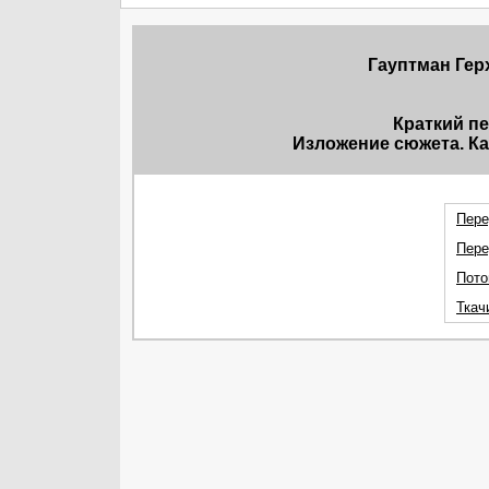
Гауптман Герх
Краткий п
Изложение сюжета. Ка
Пере
Пере
Пото
Ткач