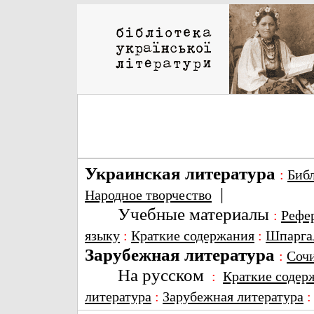
Украинская литература
:
Биб
|
Народное творчество
Учебные материалы
:
Рефе
языку
:
Краткие содержания
:
Шпарга
Зарубежная литература
:
Соч
На русском
:
Краткие содер
литература
:
Зарубежная литература