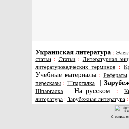
Украинская литература
:
Элек
статьи
:
Статьи
:
Литературная энц
литературоведческих терминов
:
К
Учебные материалы
:
Рефераты
|
Зарубеж
пересказы
:
Шпаргалка
|
На русском
Шпаргалка
:
К
литература
:
Зарубежная литература
Страница сг