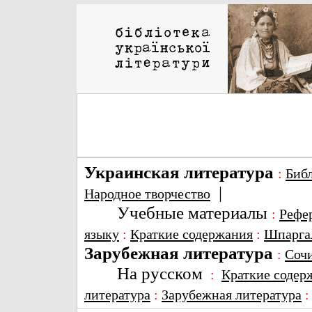
Украинская литература
:
Биб
|
Народное творчество
Учебные материалы
:
Рефе
языку
:
Краткие содержания
:
Шпарга
Зарубежная литература
:
Соч
На русском
:
Краткие содер
литература
:
Зарубежная литература