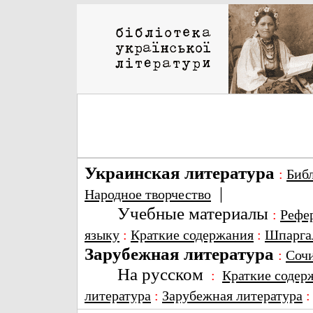
Украинская литература
:
Биб
|
Народное творчество
Учебные материалы
:
Рефе
языку
:
Краткие содержания
:
Шпарга
Зарубежная литература
:
Соч
На русском
:
Краткие содер
литература
:
Зарубежная литература