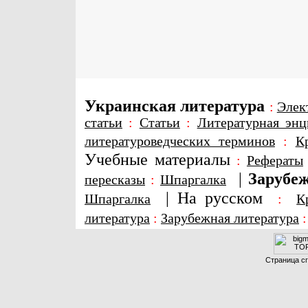
Украинская литература
:
Элек
статьи
:
Статьи
:
Литературная энц
литературоведческих терминов
:
К
Учебные материалы
:
Рефераты
|
Зарубеж
пересказы
:
Шпаргалка
|
На русском
Шпаргалка
:
К
литература
:
Зарубежная литература
Страница сг