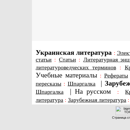
Украинская литература
:
Элек
статьи
:
Статьи
:
Литературная энц
литературоведческих терминов
:
К
Учебные материалы
:
Рефераты
|
Зарубеж
пересказы
:
Шпаргалка
|
На русском
Шпаргалка
:
К
литература
:
Зарубежная литература
Страница сг