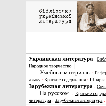
Украинская литература
:
Биб
|
Народное творчество
Учебные материалы
:
Рефе
языку
:
Краткие содержания
:
Шпарга
Зарубежная литература
:
Соч
На русском
:
Краткие содер
литература
:
Зарубежная литература