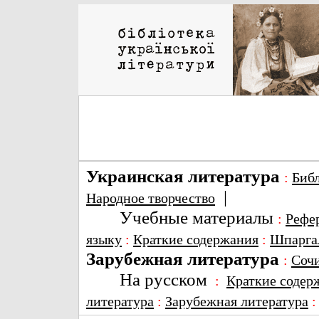
Украинская литература
:
Биб
|
Народное творчество
Учебные материалы
:
Рефе
языку
:
Краткие содержания
:
Шпарга
Зарубежная литература
:
Соч
На русском
:
Краткие содер
литература
:
Зарубежная литература