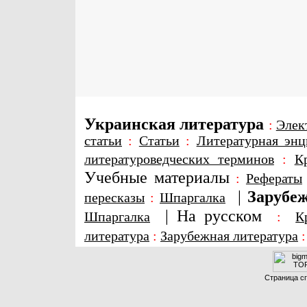
Украинская литература
:
Элек
статьи
:
Статьи
:
Литературная энц
литературоведческих терминов
:
К
Учебные материалы
:
Рефераты
|
Зарубеж
пересказы
:
Шпаргалка
|
На русском
Шпаргалка
:
К
литература
:
Зарубежная литература
Страница сг