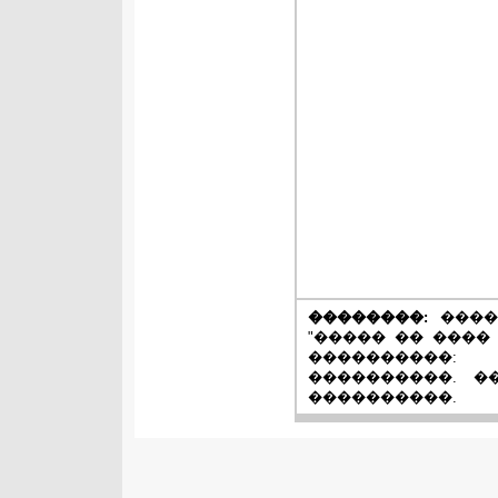
��������:
����
"����� �� ����
����������
����������. �
����������.