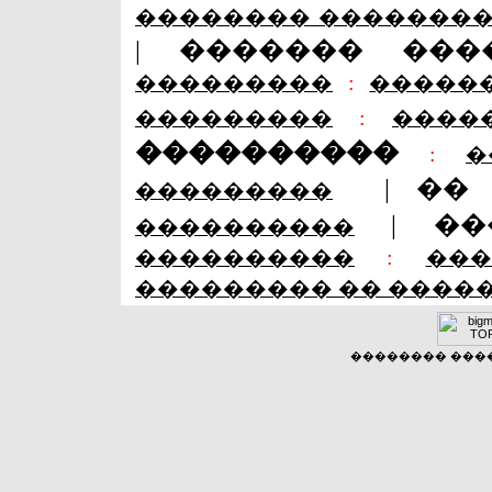
�������� �������
|
������� ���
���������
:
�����
���������
:
����
����������
:
�
|
��
���������
|
��
����������
����������
:
��
��������� �� ����
�������� �����