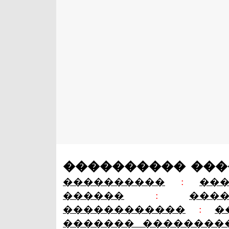
���������� ��
����������
:
��
������
:
���
������������
:
�
������� ��������