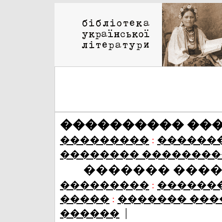
���������� ��
���������
:
������
�������� ��������
������� ���
���������
:
������
�����
:
������� ���
|
������