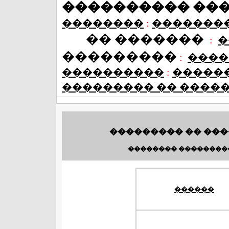
���������� ��
��������
:
�������
�� �������
:
�
���������
:
����
����������
:
�����
��������� �� ����
��������� �� ���
�������� ��������
������