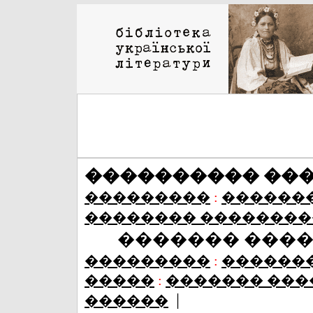
���������� ��
���������
:
������
�������� ��������
������� ���
���������
:
������
�����
:
������� ���
|
������