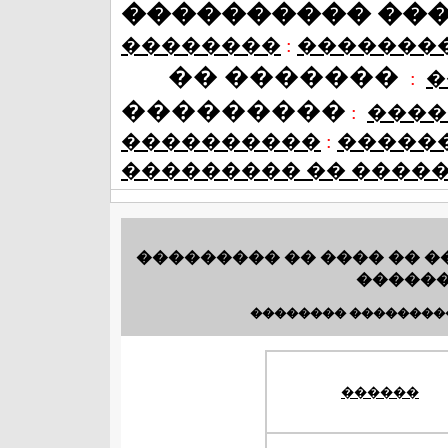
���������� ��
��������
:
�������
�� �������
:
�
���������
:
����
����������
:
�����
��������� �� ����
��������� �� ���� �� �
������
�������� ��������
������