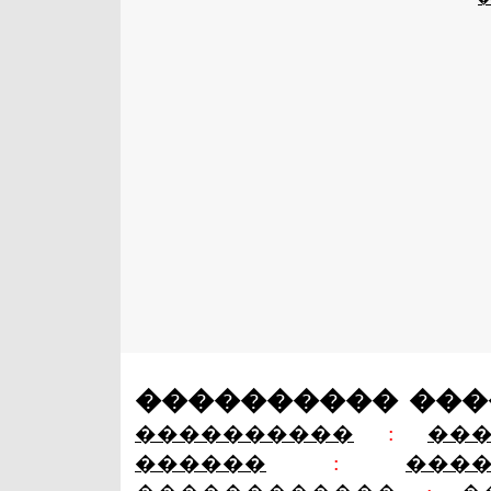
���������� ��
����������
:
��
������
:
���