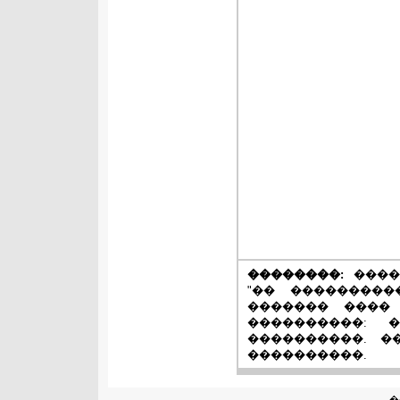
��������:
����
"�� ���������
������� ���� 
����������: 
����������. �
����������.
�