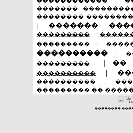
������������
:
�
������� ��������
�������� �������
|
������� ���
���������
:
�����
���������
:
����
����������
:
�
|
��
���������
|
��
����������
����������
:
��
��������� �� ����
�������� �����