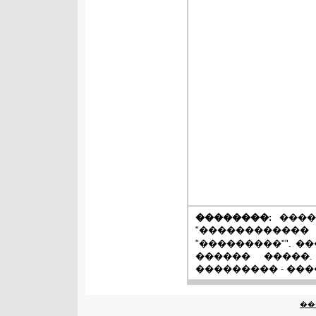
��������:
����
"����������
"���������"". �
������ �����.
��������� - ��
��