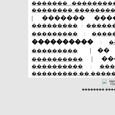
������� ��������
�������� �������
|
������� ���
���������
:
�����
���������
:
����
����������
:
�
|
��
���������
|
��
����������
����������
:
��
��������� �� ����
�������� �����