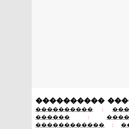
���������� ��
����������
:
��
������
:
���
������������
:
�