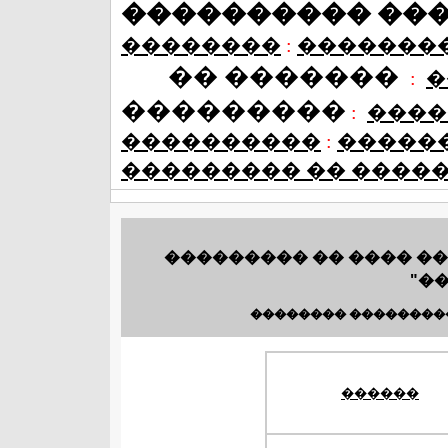
���������� ��
��������
:
�������
�� �������
:
�
���������
:
����
����������
:
�����
��������� �� ����
��������� �� ���� ��
"�
�������� ��������
������