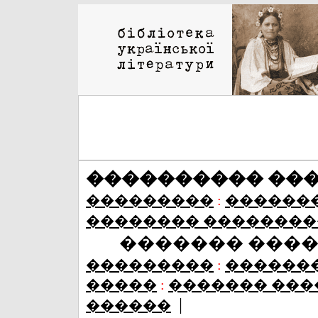
���������� ��
���������
:
������
�������� ��������
������� ���
���������
:
������
�����
:
������� ���
|
������