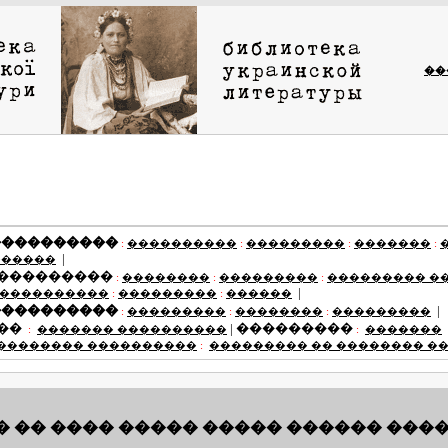
��
����������
:
����������
:
���������
:
�������
:
|
������
 ���������
:
��������
:
���������
:
��������� �
|
 ����������
:
���������
:
������
����������
|
:
���������
:
��������
:
���������
��
|
���������
:
������� ����������
:
�������
�������� ����������
:
��������� �� �������� �
 �� ���� ����� ����� ������ ���