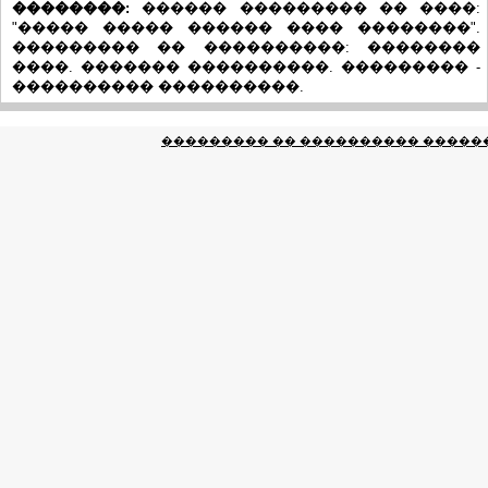
��������:
������ ��������� �� ����:
"����� ����� ������ ���� ��������".
��������� �� ����������: ��������
����. ������� ����������. ��������� -
���������� ����������.
��������� �� ���������� ������