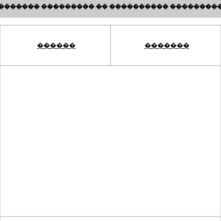
������� ��������� �� ���������� ��������
������
�������