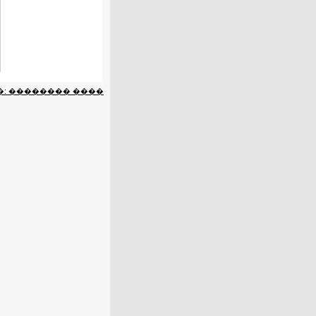
: �������� ����