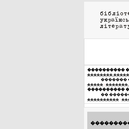
���������� 
�������� ����
�������
�����
:
�������
���������� 
�� �����
����������
:
��
���������