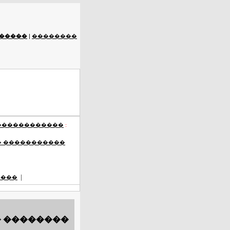
�����
|
��������
������������
:
� �����������
|
����
� ��������