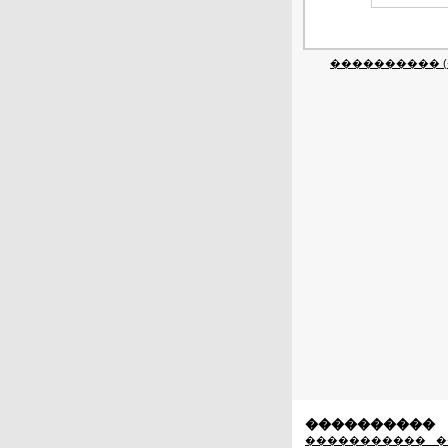
���������� (
����������
����������� �