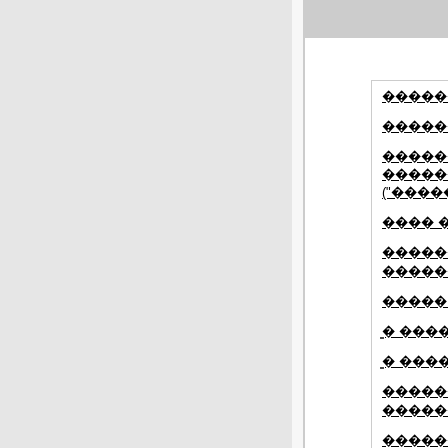
�����
�����
�����
�����
("����
���� 
�����
�����
�����
̳� ���
̳� ���
�����
�����
�����