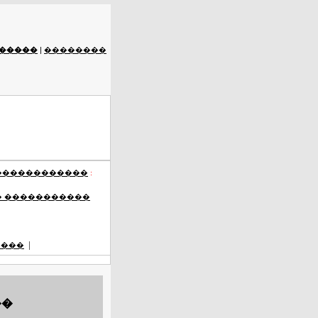
�����
|
��������
������������
:
� �����������
|
����
��