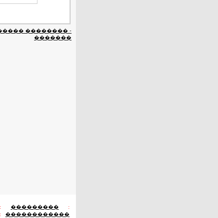
����� �������� -
�������
:
���������
:
:
������������