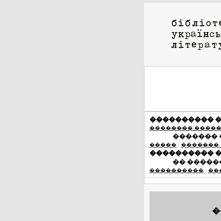
���������� 
�������� ����
�������
�����
:
�������
���������� 
�� �����
����������
:
��
�