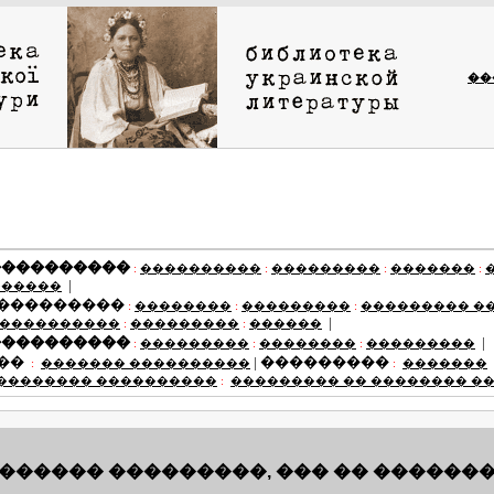
��
����������
:
����������
:
���������
:
�������
:
|
������
 ���������
:
��������
:
���������
:
��������� �
|
 ����������
:
���������
:
������
����������
|
:
���������
:
��������
:
���������
��
|
���������
:
������� ����������
:
�������
�������� ����������
:
��������� �� �������� �
������ ���������, ��� �� ������