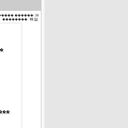
���� ������: 16
��������:
01
02
��
���