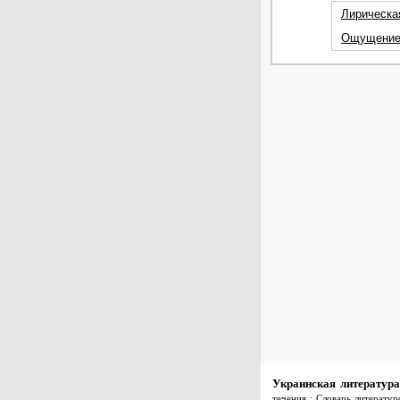
Лирическа
Ощущение 
Украинская литература
течения
:
Словарь литератур