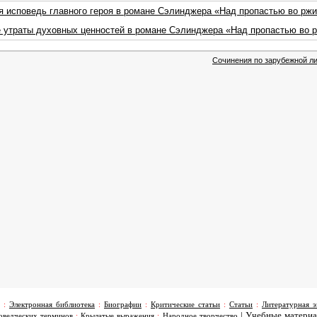
я исповедь главного героя в романе Сэлинджера «Над пропастью во рж
утраты духовных ценностей в романе Сэлинджера «Над пропастью во 
Сочинения по зарубежной ли
:
Электронная библиотека
:
Биографии
:
Критические статьи
:
Статьи
:
Литературная э
|
Учебные матери
оведческих терминов
:
Крылатые выражения
:
Народное творчество