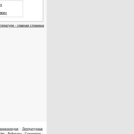
и»
ржи»
тературе - главная страница
нциклопедия
:
Литературные
алы
:
Рефераты
:
Сочинения
: