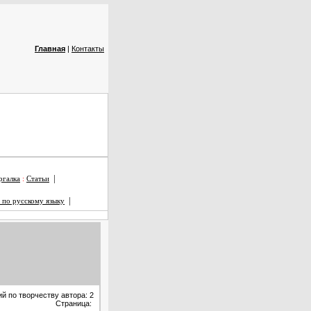
Главная
|
Контакты
|
галка
:
Статьи
|
 по русскому языку
й по творчеству автора: 2
Страница: