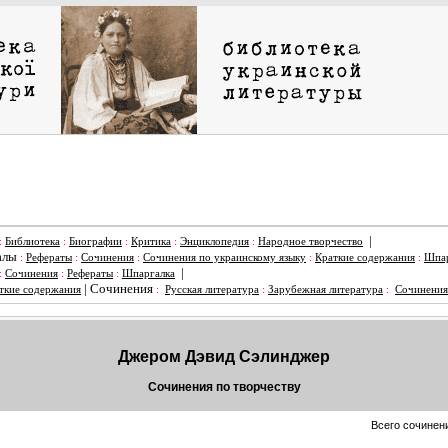
|
:
Библиотека
:
Биографии
:
Критика
:
Энциклопедия
:
Народное творчество
алы
:
Рефераты
:
Сочинения
:
Сочинения по украинскому языку
:
Краткие содержания
:
Шпар
|
:
Сочинения
:
Рефераты
:
Шпаргалка
|
Сочинения
ткие содержания
:
Русская литература
:
Зарубежная литература
:
Сочинения
Джером Дэвид Сэлинджер
Сочинения по творчеству
Всего сочинени