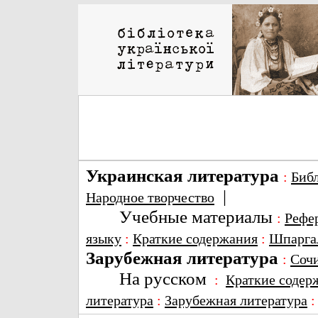
Украинская литература
:
Биб
|
Народное творчество
Учебные материалы
:
Рефе
языку
:
Краткие содержания
:
Шпарга
Зарубежная литература
:
Соч
На русском
:
Краткие содер
литература
:
Зарубежная литература