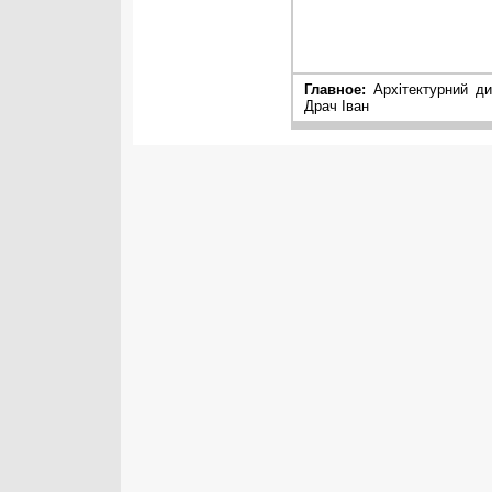
Главное:
Архітектурний ди
Драч Іван