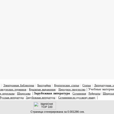
:
Электронная библиотека
:
Биографии
:
Критические статьи
:
Статьи
:
Литературная э
|
Учебные матери
оведческих терминов
:
Крылатые выражения
:
Народное творчество
|
Зарубежная литература
е пересказы
:
Шпаргалка
:
Сочинения
:
Рефераты
:
Шпаргал
|
Русская литература
:
Зарубежная литература
:
Сочинения по русскому языку
Страница сгенерирована за 0.001286 сек.