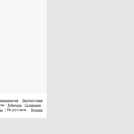
нциклопедия
:
Литературные
алы
:
Рефераты
:
Сочинения
:
|
На русском
ка
:
Краткие