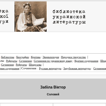
|
:
Библиотека
:
Биографии
:
Критика
:
Энциклопедия
:
Народное творчество
алы
:
Рефераты
:
Сочинения
:
Сочинения по украинскому языку
:
Краткие содержания
:
Шпар
|
:
Сочинения
:
Рефераты
:
Шпаргалка
|
Сочинения
ткие содержания
:
Русская литература
:
Зарубежная литература
:
Сочинения
Забіла Віктор
Соловей