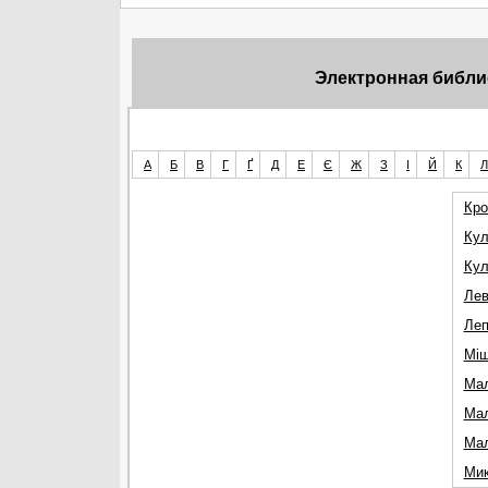
Электронная библио
А
Б
В
Г
Ґ
Д
Е
Є
Ж
З
І
Й
К
Л
Кро
Кул
Кул
Лев
Леп
Міщ
Мал
Мал
Мал
Мик