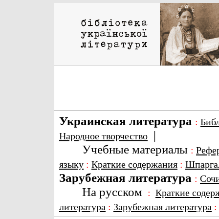
Украинская литература
:
Биб
|
Народное творчество
Учебные материалы
:
Рефе
языку
:
Краткие содержания
:
Шпарга
Зарубежная литература
:
Соч
На русском
:
Краткие содер
литература
:
Зарубежная литература