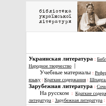
Украинская литература
:
Биб
|
Народное творчество
Учебные материалы
:
Рефе
языку
:
Краткие содержания
:
Шпарга
Зарубежная литература
:
Соч
На русском
:
Краткие содер
литература
:
Зарубежная литература