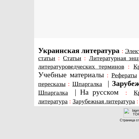
Украинская литература
:
Элек
статьи
:
Статьи
:
Литературная энц
литературоведческих терминов
:
К
Учебные материалы
:
Рефераты
|
Зарубеж
пересказы
:
Шпаргалка
|
На русском
Шпаргалка
:
К
литература
:
Зарубежная литература
Страница сг