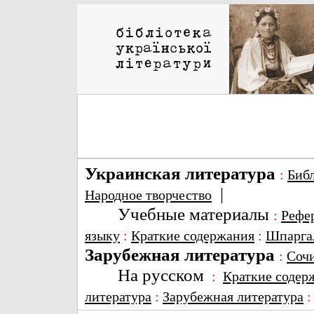
Украинская литература
:
Биб
|
Народное творчество
Учебные материалы
:
Рефе
языку
:
Краткие содержания
:
Шпарга
Зарубежная литература
:
Соч
На русском
:
Краткие содер
литература
:
Зарубежная литература