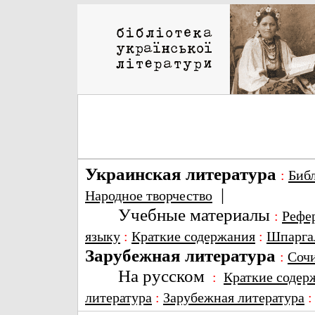
Украинская литература
:
Биб
|
Народное творчество
Учебные материалы
:
Рефе
языку
:
Краткие содержания
:
Шпарга
Зарубежная литература
:
Соч
На русском
:
Краткие содер
литература
:
Зарубежная литература